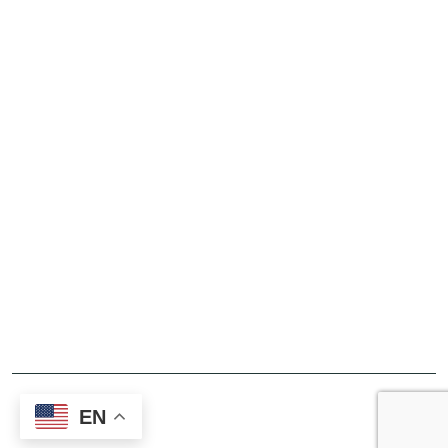
Donate
Financial Reports
Bylaws
Governance Team
Privacy Policy
Terms Of Use
Copyright © 2026 OIKEOS Christian Network. All Rights
EN
Reserved.