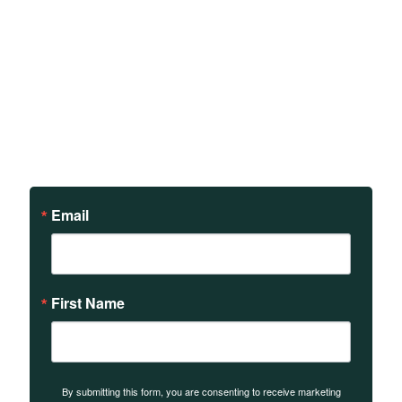
Sign up to receive updates
on our teachings and
events.
Email
First Name
By submitting this form, you are consenting to receive marketing