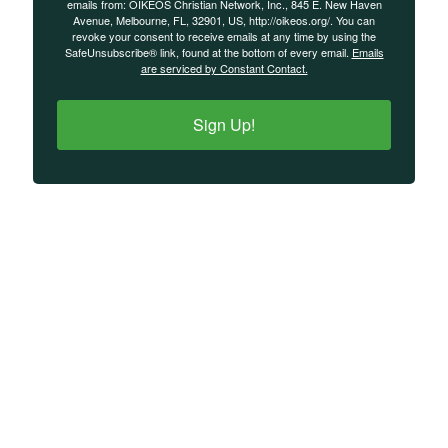
emails from: OIKEOS Christian Network, Inc., 845 E. New Haven
Avenue, Melbourne, FL, 32901, US, http://oikeos.org/. You can
revoke your consent to receive emails at any time by using the
SafeUnsubscribe® link, found at the bottom of every email.
Emails
are serviced by Constant Contact.
Sign Up!